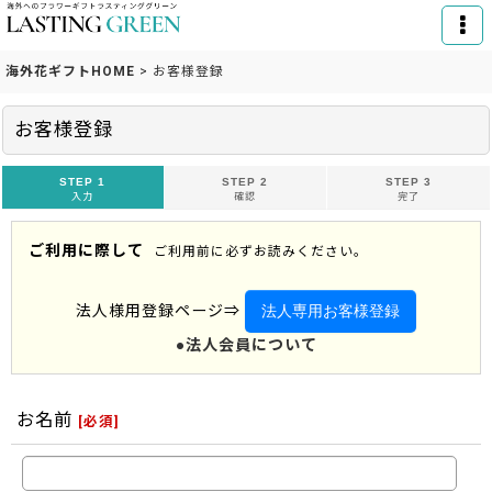
海外花ギフトHOME
>
お客様登録
お客様登録
STEP 1
STEP 2
STEP 3
入力
確認
完了
ご利用に際して
ご利用前に必ずお読みください。
法人専用お客様登録
法人様用登録ページ⇒
●法人会員について
お名前
[
必須
]