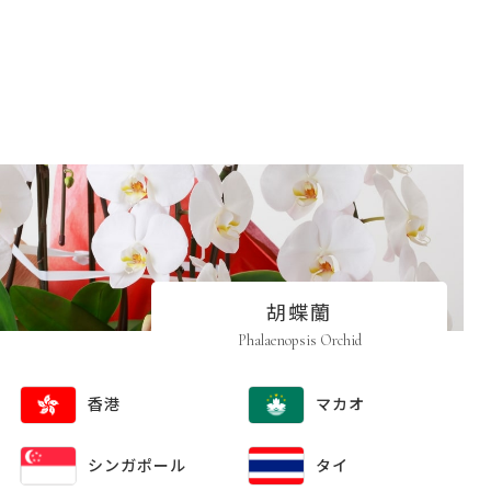
胡蝶蘭
Phalaenopsis Orchid
香港
マカオ
シンガポール
タイ