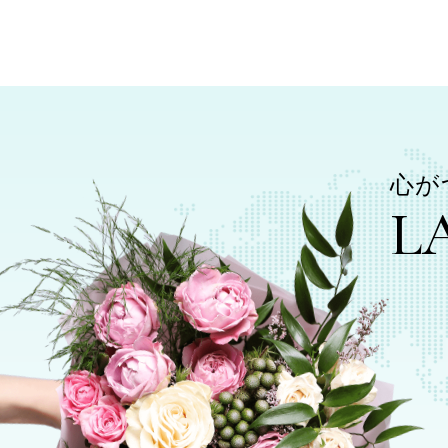
海外フラワーギフト配送サービス｜日本から世界各地へお花を送
心が
L