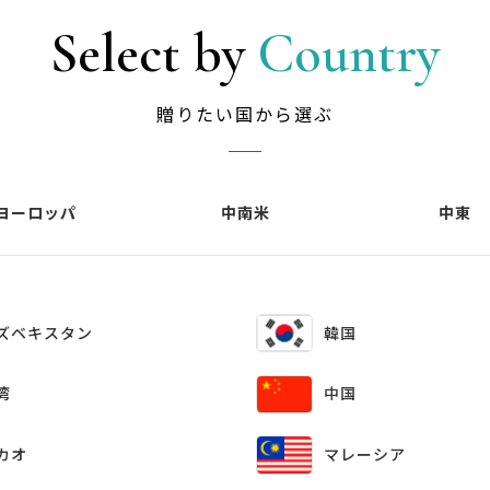
Select by
Country
贈りたい国から選ぶ
ヨーロッパ
中南米
中東
韓国
ズベキスタン
中国
湾
カオ
マレーシア