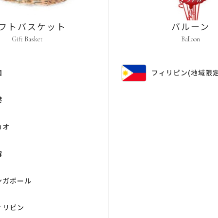
フトバスケット
バルーン
Gift Basket
Balloon
国
フィリピン
(地域限定
港
カオ
湾
ンガポール
ィリピン