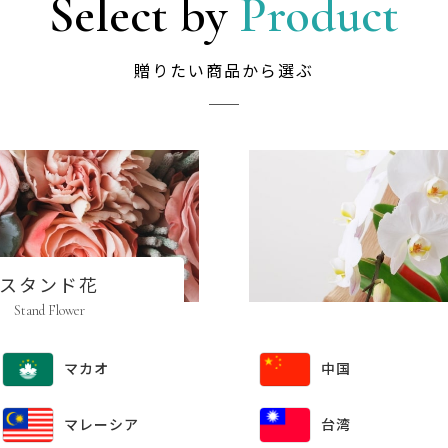
Select by
Product
贈りたい商品から選ぶ
スタンド花
Stand Flower
中国
マカオ
マレーシア
台湾