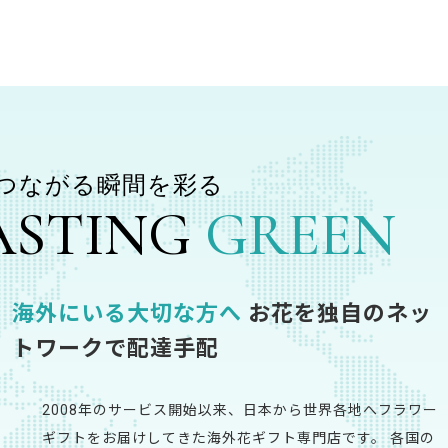
るなら
つながる瞬間を彩る
ASTING
GREEN
海外にいる大切な方へ
お花を独自のネッ
トワークで
配達手配
2008年のサービス開始以来、日本から世界各地へフラワー
ギフトをお届けしてきた海外花ギフト専門店です。 各国の