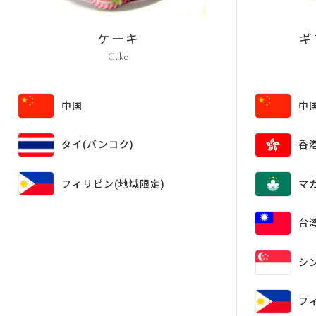
ケーキ
ギ
Cake
中国
中
香
タイ
(バンコク)
フィリピン
(地域限定)
マ
台
シ
フ