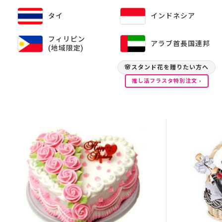
インドネシア
タイ
フィリピン
アラブ首長国連邦
(地域限定)
🌸
スタンド花を贈りたい方へ
推し活フラスタ特別注文 ›