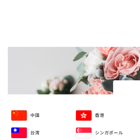
中国
香港
台湾
シンガポール