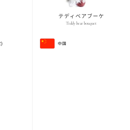
テディベアブーケ
Teddy bear bouquet
)
中国