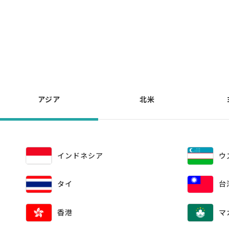
アジア
北米
インドネシア
ウ
台
タイ
香港
マ