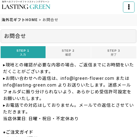
海外花ギフトHOME
>
お問合せ
お問合せ
STEP 1
STEP 2
STEP 3
入力
確認
完了
▸現地との確認が必要な内容の場合、ご返信までにお時間をいた
だくことがございます。
▸お問い合わせへの返信は、info@lgreen-flower.com または
info@lasting-green.com よりお送りいたします。迷惑メール
フォルダに振り分けられないよう、あらかじめ受信許可設定を
お願いいたします。
▸お電話での対応はしておりません。メールでの返信とさせてい
ただきます。
当店休業日: 日曜・祝日・不定休あり
●ご注文ガイド