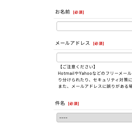
お名前
[
必須
]
メールアドレス
[
必須
]
【ご注意ください】
HotmailやYahooなどのフリ
り分けられたり、セキュリティ対策
また、メールアドレスに誤りがある
件名
[
必須
]