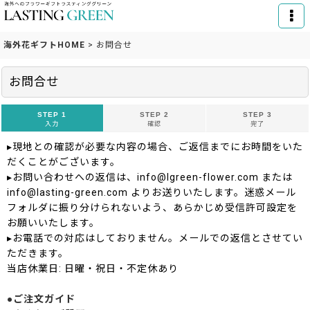
海外花ギフトHOME
>
お問合せ
お問合せ
STEP 1
STEP 2
STEP 3
入力
確認
完了
▸現地との確認が必要な内容の場合、ご返信までにお時間をいた
だくことがございます。
▸お問い合わせへの返信は、info@lgreen-flower.com または
info@lasting-green.com よりお送りいたします。迷惑メール
フォルダに振り分けられないよう、あらかじめ受信許可設定を
お願いいたします。
▸お電話での対応はしておりません。メールでの返信とさせてい
ただきます。
当店休業日: 日曜・祝日・不定休あり
●ご注文ガイド