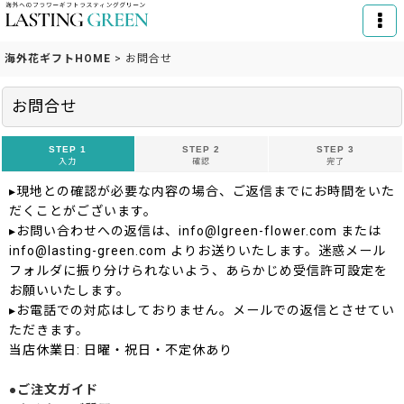
海外花ギフトHOME
>
お問合せ
お問合せ
STEP 1
STEP 2
STEP 3
入力
確認
完了
▸現地との確認が必要な内容の場合、ご返信までにお時間をいた
だくことがございます。
▸お問い合わせへの返信は、info@lgreen-flower.com または
info@lasting-green.com よりお送りいたします。迷惑メール
フォルダに振り分けられないよう、あらかじめ受信許可設定を
お願いいたします。
▸お電話での対応はしておりません。メールでの返信とさせてい
ただきます。
当店休業日: 日曜・祝日・不定休あり
●ご注文ガイド