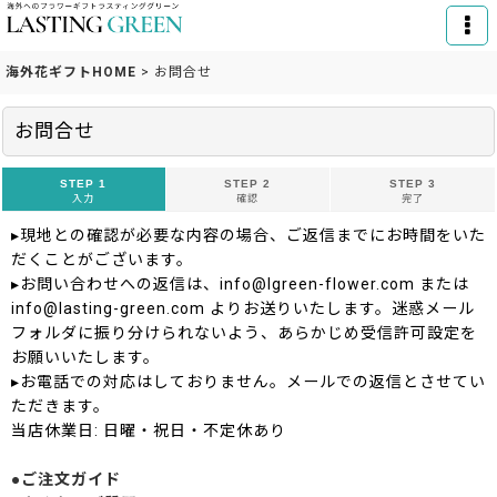
海外花ギフトHOME
>
お問合せ
お問合せ
STEP 1
STEP 2
STEP 3
入力
確認
完了
▸現地との確認が必要な内容の場合、ご返信までにお時間をいた
だくことがございます。
▸お問い合わせへの返信は、info@lgreen-flower.com または
info@lasting-green.com よりお送りいたします。迷惑メール
フォルダに振り分けられないよう、あらかじめ受信許可設定を
お願いいたします。
▸お電話での対応はしておりません。メールでの返信とさせてい
ただきます。
当店休業日: 日曜・祝日・不定休あり
●ご注文ガイド