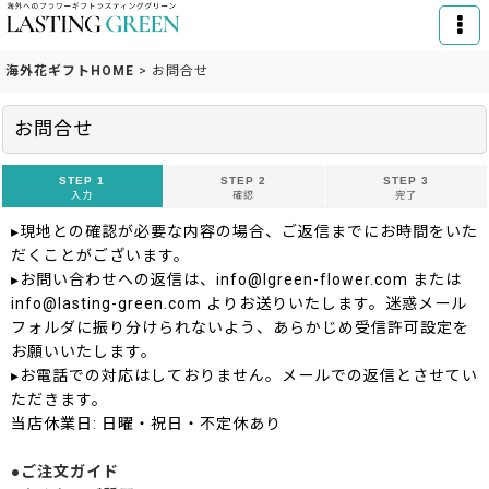
海外花ギフトHOME
>
お問合せ
お問合せ
STEP 1
STEP 2
STEP 3
入力
確認
完了
▸現地との確認が必要な内容の場合、ご返信までにお時間をいた
だくことがございます。
▸お問い合わせへの返信は、info@lgreen-flower.com または
info@lasting-green.com よりお送りいたします。迷惑メール
フォルダに振り分けられないよう、あらかじめ受信許可設定を
お願いいたします。
▸お電話での対応はしておりません。メールでの返信とさせてい
ただきます。
当店休業日: 日曜・祝日・不定休あり
●ご注文ガイド