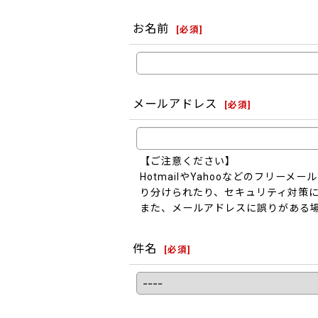
お名前
[
必須
]
メールアドレス
[
必須
]
【ご注意ください】
HotmailやYahooなどのフリ
り分けられたり、セキュリティ対策
また、メールアドレスに誤りがある
件名
[
必須
]