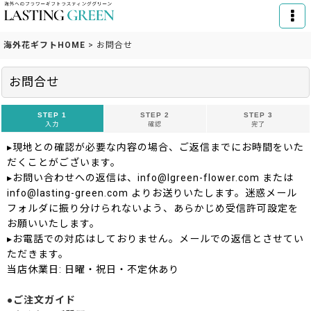
海外花ギフトHOME
>
お問合せ
お問合せ
STEP 1
STEP 2
STEP 3
入力
確認
完了
▸現地との確認が必要な内容の場合、ご返信までにお時間をいた
だくことがございます。
▸お問い合わせへの返信は、info@lgreen-flower.com または
info@lasting-green.com よりお送りいたします。迷惑メール
フォルダに振り分けられないよう、あらかじめ受信許可設定を
お願いいたします。
▸お電話での対応はしておりません。メールでの返信とさせてい
ただきます。
当店休業日: 日曜・祝日・不定休あり
●ご注文ガイド