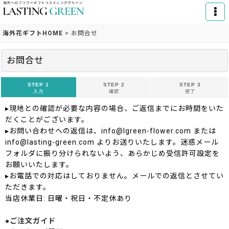
海外花ギフトHOME
>
お問合せ
お問合せ
STEP 1
STEP 2
STEP 3
入力
確認
完了
▸現地との確認が必要な内容の場合、ご返信までにお時間をいた
だくことがございます。
▸お問い合わせへの返信は、info@lgreen-flower.com または
info@lasting-green.com よりお送りいたします。迷惑メール
フォルダに振り分けられないよう、あらかじめ受信許可設定を
お願いいたします。
▸お電話での対応はしておりません。メールでの返信とさせてい
ただきます。
当店休業日: 日曜・祝日・不定休あり
●ご注文ガイド