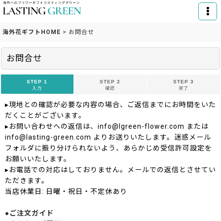
海外花ギフトHOME
>
お問合せ
お問合せ
STEP 1
STEP 2
STEP 3
入力
確認
完了
▸現地との確認が必要な内容の場合、ご返信までにお時間をいた
だくことがございます。
▸お問い合わせへの返信は、info@lgreen-flower.com または
info@lasting-green.com よりお送りいたします。迷惑メール
フォルダに振り分けられないよう、あらかじめ受信許可設定を
お願いいたします。
▸お電話での対応はしておりません。メールでの返信とさせてい
ただきます。
当店休業日: 日曜・祝日・不定休あり
●ご注文ガイド