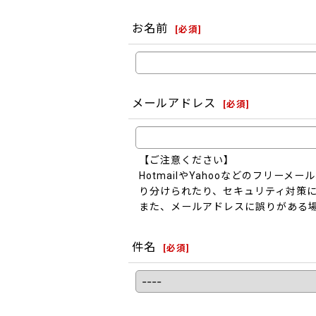
お名前
[
必須
]
メールアドレス
[
必須
]
【ご注意ください】
HotmailやYahooなどのフリ
り分けられたり、セキュリティ対策
また、メールアドレスに誤りがある
件名
[
必須
]