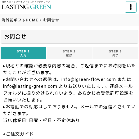
海外花ギフトHOME
>
お問合せ
お問合せ
STEP 1
STEP 2
STEP 3
入力
確認
完了
▸現地との確認が必要な内容の場合、ご返信までにお時間をいた
だくことがございます。
▸お問い合わせへの返信は、info@lgreen-flower.com または
info@lasting-green.com よりお送りいたします。迷惑メール
フォルダに振り分けられないよう、あらかじめ受信許可設定を
お願いいたします。
▸お電話での対応はしておりません。メールでの返信とさせてい
ただきます。
当店休業日: 日曜・祝日・不定休あり
●ご注文ガイド