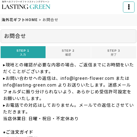
海外花ギフトHOME
>
お問合せ
お問合せ
STEP 1
STEP 2
STEP 3
入力
確認
完了
▸現地との確認が必要な内容の場合、ご返信までにお時間をいた
だくことがございます。
▸お問い合わせへの返信は、info@lgreen-flower.com または
info@lasting-green.com よりお送りいたします。迷惑メール
フォルダに振り分けられないよう、あらかじめ受信許可設定を
お願いいたします。
▸お電話での対応はしておりません。メールでの返信とさせてい
ただきます。
当店休業日: 日曜・祝日・不定休あり
●ご注文ガイド