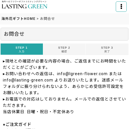
海外花ギフトHOME
>
お問合せ
お問合せ
STEP 1
STEP 2
STEP 3
入力
確認
完了
▸現地との確認が必要な内容の場合、ご返信までにお時間をいた
だくことがございます。
▸お問い合わせへの返信は、info@lgreen-flower.com または
info@lasting-green.com よりお送りいたします。迷惑メール
フォルダに振り分けられないよう、あらかじめ受信許可設定を
お願いいたします。
▸お電話での対応はしておりません。メールでの返信とさせてい
ただきます。
当店休業日: 日曜・祝日・不定休あり
●ご注文ガイド