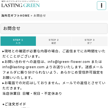
海外花ギフトHOME
>
お問合せ
お問合せ
STEP 1
STEP 2
STEP 3
入力
確認
完了
▸現地との確認が必要な内容の場合、ご返信までにお時間をいた
だくことがございます。
▸お問い合わせへの返信は、info@lgreen-flower.com または
info@lasting-green.com よりお送りいたします。迷惑メール
フォルダに振り分けられないよう、あらかじめ受信許可設定を
お願いいたします。
▸お電話での対応はしておりません。メールでの返信とさせてい
ただきます。
当店休業日: 日曜・祝日・不定休あり
●ご注文ガイド