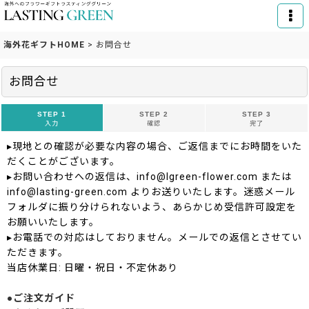
海外花ギフトHOME
>
お問合せ
お問合せ
STEP 1
STEP 2
STEP 3
入力
確認
完了
▸現地との確認が必要な内容の場合、ご返信までにお時間をいた
だくことがございます。
▸お問い合わせへの返信は、info@lgreen-flower.com または
info@lasting-green.com よりお送りいたします。迷惑メール
フォルダに振り分けられないよう、あらかじめ受信許可設定を
お願いいたします。
▸お電話での対応はしておりません。メールでの返信とさせてい
ただきます。
当店休業日: 日曜・祝日・不定休あり
●ご注文ガイド