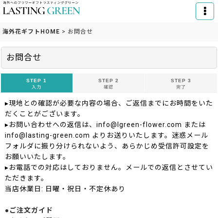
海外花ギフトHOME
>
お問合せ
お問合せ
STEP 1
STEP 2
STEP 3
入力
確認
完了
▸現地との確認が必要な内容の場合、ご返信までにお時間をいた
だくことがございます。
▸お問い合わせへの返信は、info@lgreen-flower.com または
info@lasting-green.com よりお送りいたします。迷惑メール
フォルダに振り分けられないよう、あらかじめ受信許可設定を
お願いいたします。
▸お電話での対応はしておりません。メールでの返信とさせてい
ただきます。
当店休業日: 日曜・祝日・不定休あり
●ご注文ガイド