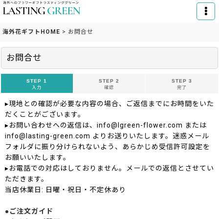
海外花ギフトHOME
>
お問合せ
お問合せ
STEP 1
STEP 2
STEP 3
入力
確認
完了
▸現地との確認が必要な内容の場合、ご返信までにお時間をいた
だくことがございます。
▸お問い合わせへの返信は、info@lgreen-flower.com または
info@lasting-green.com よりお送りいたします。迷惑メール
フォルダに振り分けられないよう、あらかじめ受信許可設定を
お願いいたします。
▸お電話での対応はしておりません。メールでの返信とさせてい
ただきます。
当店休業日: 日曜・祝日・不定休あり
●ご注文ガイド