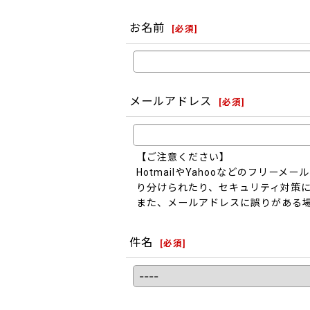
お名前
[
必須
]
メールアドレス
[
必須
]
【ご注意ください】
HotmailやYahooなどのフリ
り分けられたり、セキュリティ対策
また、メールアドレスに誤りがある
件名
[
必須
]