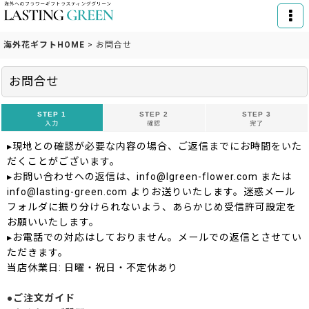
海外花ギフトHOME
>
お問合せ
お問合せ
STEP 1
STEP 2
STEP 3
入力
確認
完了
▸現地との確認が必要な内容の場合、ご返信までにお時間をいた
だくことがございます。
▸お問い合わせへの返信は、info@lgreen-flower.com または
info@lasting-green.com よりお送りいたします。迷惑メール
フォルダに振り分けられないよう、あらかじめ受信許可設定を
お願いいたします。
▸お電話での対応はしておりません。メールでの返信とさせてい
ただきます。
当店休業日: 日曜・祝日・不定休あり
●ご注文ガイド