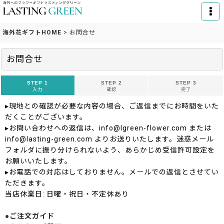
海外花ギフトHOME
>
お問合せ
お問合せ
STEP 1
STEP 2
STEP 3
入力
確認
完了
▸現地との確認が必要な内容の場合、ご返信までにお時間をいた
だくことがございます。
▸お問い合わせへの返信は、info@lgreen-flower.com または
info@lasting-green.com よりお送りいたします。迷惑メール
フォルダに振り分けられないよう、あらかじめ受信許可設定を
お願いいたします。
▸お電話での対応はしておりません。メールでの返信とさせてい
ただきます。
当店休業日: 日曜・祝日・不定休あり
●ご注文ガイド