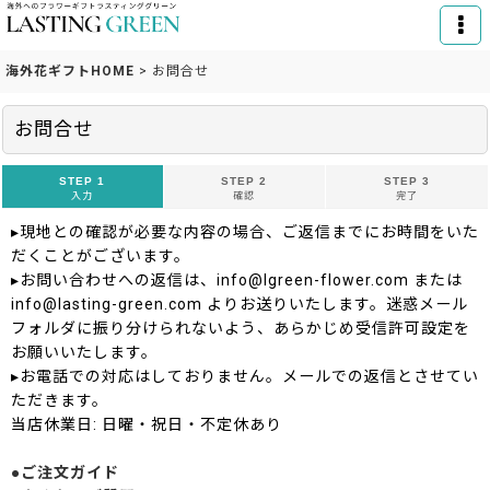
海外花ギフトHOME
>
お問合せ
お問合せ
STEP 1
STEP 2
STEP 3
入力
確認
完了
▸現地との確認が必要な内容の場合、ご返信までにお時間をいた
だくことがございます。
▸お問い合わせへの返信は、info@lgreen-flower.com または
info@lasting-green.com よりお送りいたします。迷惑メール
フォルダに振り分けられないよう、あらかじめ受信許可設定を
お願いいたします。
▸お電話での対応はしておりません。メールでの返信とさせてい
ただきます。
当店休業日: 日曜・祝日・不定休あり
●ご注文ガイド