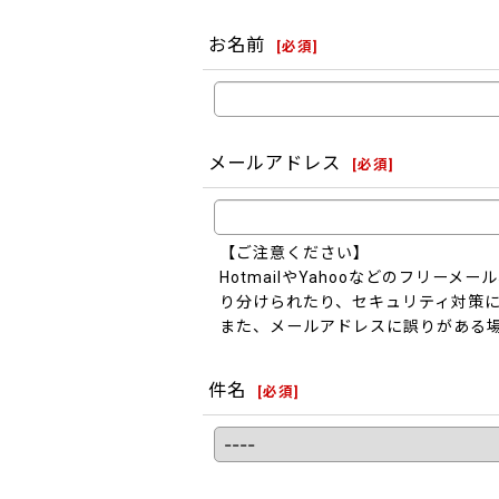
お名前
[
必須
]
メールアドレス
[
必須
]
【ご注意ください】
HotmailやYahooなどのフリ
り分けられたり、セキュリティ対策
また、メールアドレスに誤りがある
件名
[
必須
]