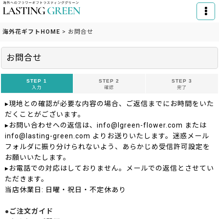
海外花ギフトHOME
>
お問合せ
お問合せ
STEP 1
STEP 2
STEP 3
入力
確認
完了
▸現地との確認が必要な内容の場合、ご返信までにお時間をいた
だくことがございます。
▸お問い合わせへの返信は、info@lgreen-flower.com または
info@lasting-green.com よりお送りいたします。迷惑メール
フォルダに振り分けられないよう、あらかじめ受信許可設定を
お願いいたします。
▸お電話での対応はしておりません。メールでの返信とさせてい
ただきます。
当店休業日: 日曜・祝日・不定休あり
●ご注文ガイド