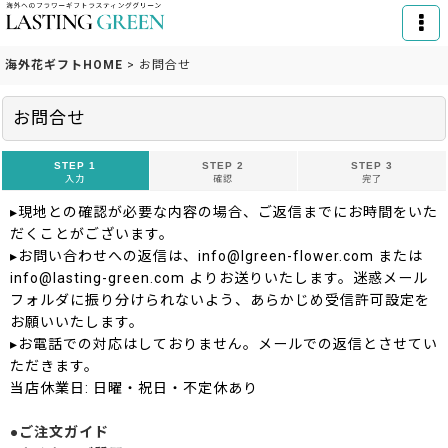
海外花ギフトHOME
>
お問合せ
お問合せ
STEP 1
STEP 2
STEP 3
入力
確認
完了
▸現地との確認が必要な内容の場合、ご返信までにお時間をいた
だくことがございます。
▸お問い合わせへの返信は、info@lgreen-flower.com または
info@lasting-green.com よりお送りいたします。迷惑メール
フォルダに振り分けられないよう、あらかじめ受信許可設定を
お願いいたします。
▸お電話での対応はしておりません。メールでの返信とさせてい
ただきます。
当店休業日: 日曜・祝日・不定休あり
●ご注文ガイド