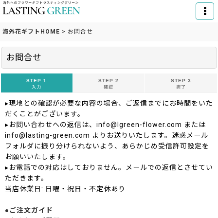
海外花ギフトHOME
>
お問合せ
お問合せ
STEP 1
STEP 2
STEP 3
入力
確認
完了
▸現地との確認が必要な内容の場合、ご返信までにお時間をいた
だくことがございます。
▸お問い合わせへの返信は、info@lgreen-flower.com または
info@lasting-green.com よりお送りいたします。迷惑メール
フォルダに振り分けられないよう、あらかじめ受信許可設定を
お願いいたします。
▸お電話での対応はしておりません。メールでの返信とさせてい
ただきます。
当店休業日: 日曜・祝日・不定休あり
●ご注文ガイド