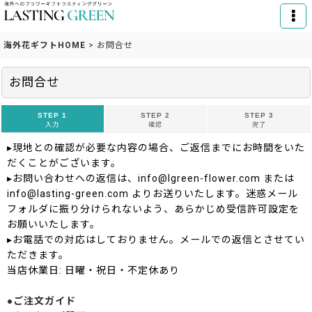
海外花ギフトHOME
>
お問合せ
お問合せ
STEP 1
STEP 2
STEP 3
入力
確認
完了
▸現地との確認が必要な内容の場合、ご返信までにお時間をいた
だくことがございます。
▸お問い合わせへの返信は、info@lgreen-flower.com または
info@lasting-green.com よりお送りいたします。迷惑メール
フォルダに振り分けられないよう、あらかじめ受信許可設定を
お願いいたします。
▸お電話での対応はしておりません。メールでの返信とさせてい
ただきます。
当店休業日: 日曜・祝日・不定休あり
●ご注文ガイド