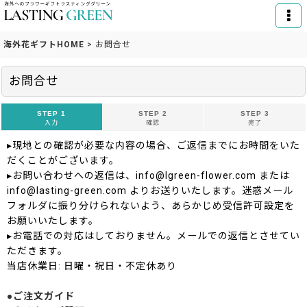
海外花ギフトHOME
>
お問合せ
お問合せ
STEP 1
STEP 2
STEP 3
入力
確認
完了
▸現地との確認が必要な内容の場合、ご返信までにお時間をいた
だくことがございます。
▸お問い合わせへの返信は、info@lgreen-flower.com または
info@lasting-green.com よりお送りいたします。迷惑メール
フォルダに振り分けられないよう、あらかじめ受信許可設定を
お願いいたします。
▸お電話での対応はしておりません。メールでの返信とさせてい
ただきます。
当店休業日: 日曜・祝日・不定休あり
●ご注文ガイド