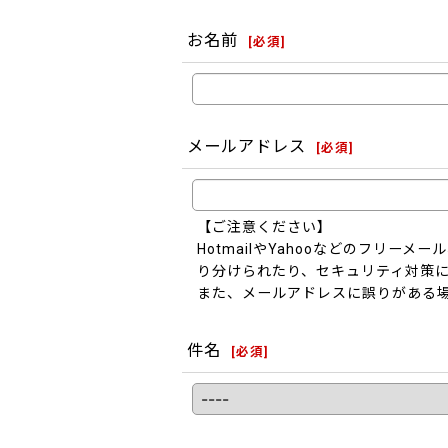
お名前
[
必須
]
メールアドレス
[
必須
]
【ご注意ください】
HotmailやYahooなどのフリ
り分けられたり、セキュリティ対策
また、メールアドレスに誤りがある
件名
[
必須
]