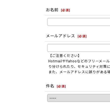
お名前
[
必須
]
メールアドレス
[
必須
]
【ご注意ください】
HotmailやYahooなどのフリ
り分けられたり、セキュリティ対策
また、メールアドレスに誤りがある
件名
[
必須
]