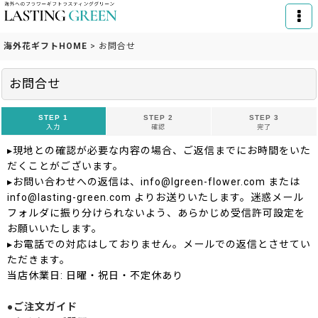
海外花ギフトHOME
>
お問合せ
お問合せ
STEP 1
STEP 2
STEP 3
入力
確認
完了
▸現地との確認が必要な内容の場合、ご返信までにお時間をいた
だくことがございます。
▸お問い合わせへの返信は、info@lgreen-flower.com または
info@lasting-green.com よりお送りいたします。迷惑メール
フォルダに振り分けられないよう、あらかじめ受信許可設定を
お願いいたします。
▸お電話での対応はしておりません。メールでの返信とさせてい
ただきます。
当店休業日: 日曜・祝日・不定休あり
●ご注文ガイド