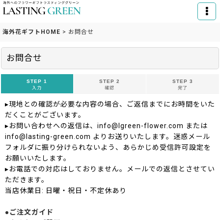
海外花ギフトHOME
>
お問合せ
お問合せ
STEP 1
STEP 2
STEP 3
入力
確認
完了
▸現地との確認が必要な内容の場合、ご返信までにお時間をいた
だくことがございます。
▸お問い合わせへの返信は、info@lgreen-flower.com または
info@lasting-green.com よりお送りいたします。迷惑メール
フォルダに振り分けられないよう、あらかじめ受信許可設定を
お願いいたします。
▸お電話での対応はしておりません。メールでの返信とさせてい
ただきます。
当店休業日: 日曜・祝日・不定休あり
●ご注文ガイド