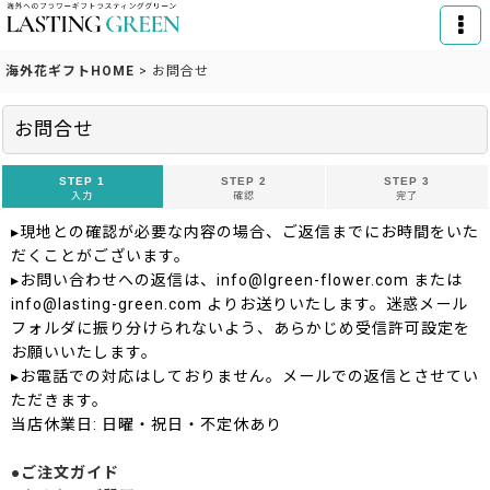
海外花ギフトHOME
>
お問合せ
お問合せ
STEP 1
STEP 2
STEP 3
入力
確認
完了
▸現地との確認が必要な内容の場合、ご返信までにお時間をいた
だくことがございます。
▸お問い合わせへの返信は、info@lgreen-flower.com または
info@lasting-green.com よりお送りいたします。迷惑メール
フォルダに振り分けられないよう、あらかじめ受信許可設定を
お願いいたします。
▸お電話での対応はしておりません。メールでの返信とさせてい
ただきます。
当店休業日: 日曜・祝日・不定休あり
●ご注文ガイド