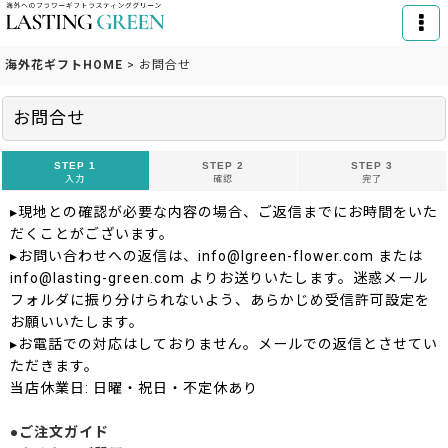
海外花ギフトHOME
>
お問合せ
お問合せ
STEP 1
STEP 2
STEP 3
入力
確認
完了
▸現地との確認が必要な内容の場合、ご返信までにお時間をいた
だくことがございます。
▸お問い合わせへの返信は、info@lgreen-flower.com または
info@lasting-green.com よりお送りいたします。迷惑メール
フォルダに振り分けられないよう、あらかじめ受信許可設定を
お願いいたします。
▸お電話での対応はしておりません。メールでの返信とさせてい
ただきます。
当店休業日: 日曜・祝日・不定休あり
●ご注文ガイド