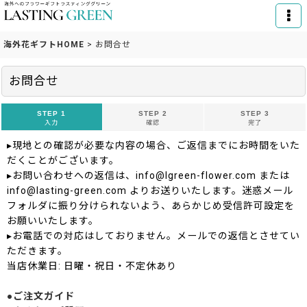
海外花ギフトHOME
>
お問合せ
お問合せ
STEP 1
STEP 2
STEP 3
入力
確認
完了
▸現地との確認が必要な内容の場合、ご返信までにお時間をいた
だくことがございます。
▸お問い合わせへの返信は、info@lgreen-flower.com または
info@lasting-green.com よりお送りいたします。迷惑メール
フォルダに振り分けられないよう、あらかじめ受信許可設定を
お願いいたします。
▸お電話での対応はしておりません。メールでの返信とさせてい
ただきます。
当店休業日: 日曜・祝日・不定休あり
●ご注文ガイド