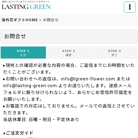
海外花ギフトHOME
>
お問合せ
お問合せ
STEP 1
STEP 2
STEP 3
入力
確認
完了
▸現地との確認が必要な内容の場合、ご返信までにお時間をいた
だくことがございます。
▸お問い合わせへの返信は、info@lgreen-flower.com または
info@lasting-green.com よりお送りいたします。迷惑メール
フォルダに振り分けられないよう、あらかじめ受信許可設定を
お願いいたします。
▸お電話での対応はしておりません。メールでの返信とさせてい
ただきます。
当店休業日: 日曜・祝日・不定休あり
●ご注文ガイド