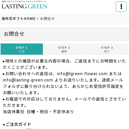
海外花ギフトHOME
>
お問合せ
お問合せ
STEP 1
STEP 2
STEP 3
入力
確認
完了
▸現地との確認が必要な内容の場合、ご返信までにお時間をいた
だくことがございます。
▸お問い合わせへの返信は、info@lgreen-flower.com または
info@lasting-green.com よりお送りいたします。迷惑メール
フォルダに振り分けられないよう、あらかじめ受信許可設定を
お願いいたします。
▸お電話での対応はしておりません。メールでの返信とさせてい
ただきます。
当店休業日: 日曜・祝日・不定休あり
●ご注文ガイド