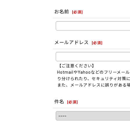
お名前
[
必須
]
メールアドレス
[
必須
]
【ご注意ください】
HotmailやYahooなどのフリ
り分けられたり、セキュリティ対策
また、メールアドレスに誤りがある
件名
[
必須
]