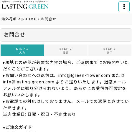
海外花ギフトHOME
>
お問合せ
お問合せ
STEP 1
STEP 2
STEP 3
入力
確認
完了
▸現地との確認が必要な内容の場合、ご返信までにお時間をいた
だくことがございます。
▸お問い合わせへの返信は、info@lgreen-flower.com または
info@lasting-green.com よりお送りいたします。迷惑メール
フォルダに振り分けられないよう、あらかじめ受信許可設定を
お願いいたします。
▸お電話での対応はしておりません。メールでの返信とさせてい
ただきます。
当店休業日: 日曜・祝日・不定休あり
●ご注文ガイド