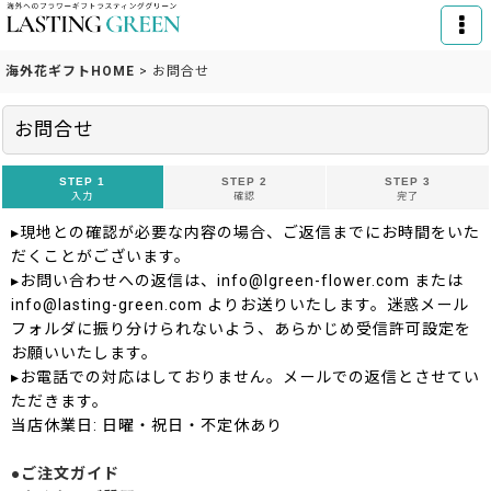
海外花ギフトHOME
>
お問合せ
お問合せ
STEP 1
STEP 2
STEP 3
入力
確認
完了
▸現地との確認が必要な内容の場合、ご返信までにお時間をいた
だくことがございます。
▸お問い合わせへの返信は、info@lgreen-flower.com または
info@lasting-green.com よりお送りいたします。迷惑メール
フォルダに振り分けられないよう、あらかじめ受信許可設定を
お願いいたします。
▸お電話での対応はしておりません。メールでの返信とさせてい
ただきます。
当店休業日: 日曜・祝日・不定休あり
●ご注文ガイド