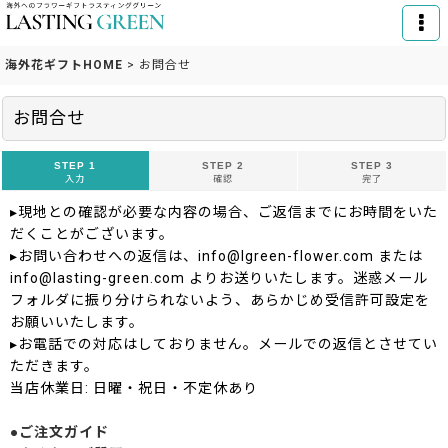
海外花ギフトHOME
>
お問合せ
お問合せ
STEP 1
STEP 2
STEP 3
入力
確認
完了
▸現地との確認が必要な内容の場合、ご返信までにお時間をいた
だくことがございます。
▸お問い合わせへの返信は、info@lgreen-flower.com または
info@lasting-green.com よりお送りいたします。迷惑メール
フォルダに振り分けられないよう、あらかじめ受信許可設定を
お願いいたします。
▸お電話での対応はしておりません。メールでの返信とさせてい
ただきます。
当店休業日: 日曜・祝日・不定休あり
●ご注文ガイド