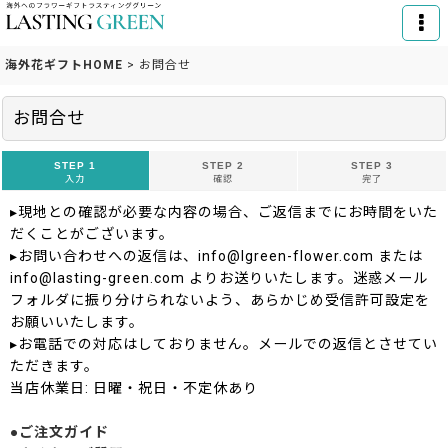
海外花ギフトHOME
>
お問合せ
お問合せ
STEP 1
STEP 2
STEP 3
入力
確認
完了
▸現地との確認が必要な内容の場合、ご返信までにお時間をいた
だくことがございます。
▸お問い合わせへの返信は、info@lgreen-flower.com または
info@lasting-green.com よりお送りいたします。迷惑メール
フォルダに振り分けられないよう、あらかじめ受信許可設定を
お願いいたします。
▸お電話での対応はしておりません。メールでの返信とさせてい
ただきます。
当店休業日: 日曜・祝日・不定休あり
●ご注文ガイド