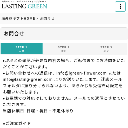
海外花ギフトHOME
>
お問合せ
お問合せ
STEP 1
STEP 2
STEP 3
入力
確認
完了
▸現地との確認が必要な内容の場合、ご返信までにお時間をいた
だくことがございます。
▸お問い合わせへの返信は、info@lgreen-flower.com または
info@lasting-green.com よりお送りいたします。迷惑メール
フォルダに振り分けられないよう、あらかじめ受信許可設定を
お願いいたします。
▸お電話での対応はしておりません。メールでの返信とさせてい
ただきます。
当店休業日: 日曜・祝日・不定休あり
●ご注文ガイド