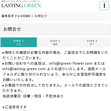
海外花ギフトHOME
>
お問合せ
お問合せ
STEP 1
STEP 2
STEP 3
入力
確認
完了
▸現地との確認が必要な内容の場合、ご返信までにお時間をいた
だくことがございます。
▸お問い合わせへの返信は、info@lgreen-flower.com または
info@lasting-green.com よりお送りいたします。迷惑メール
フォルダに振り分けられないよう、あらかじめ受信許可設定を
お願いいたします。
▸お電話での対応はしておりません。メールでの返信とさせてい
ただきます。
当店休業日: 日曜・祝日・不定休あり
●ご注文ガイド