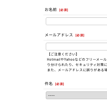
お名前
[
必須
]
メールアドレス
[
必須
]
【ご注意ください】
HotmailやYahooなどのフリ
り分けられたり、セキュリティ対策
また、メールアドレスに誤りがある
件名
[
必須
]