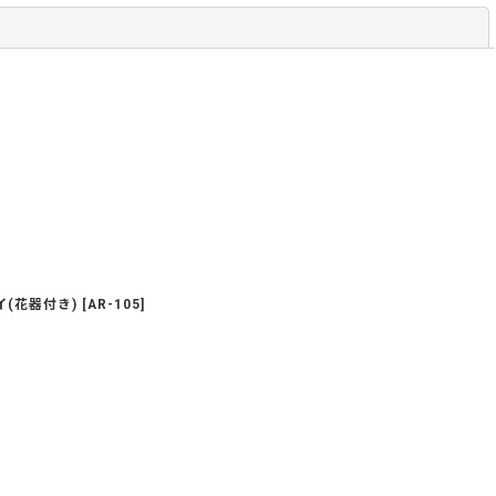
閉じる
(花器付き)
[
AR-105
]