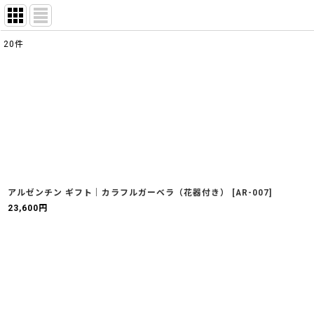
20
件
表示数
:
並び順
:
アルゼンチン ギフト｜カラフルガーベラ（花器付き）
[
AR-007
]
23,600
円