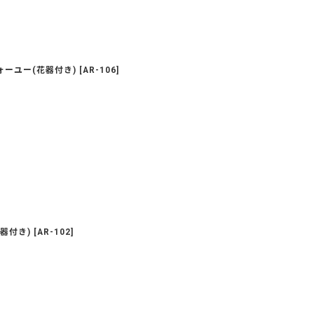
ーユー(花器付き)
[
AR-106
]
器付き)
[
AR-102
]