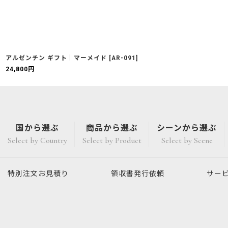
アルゼンチン ギフト｜マーメイド
[
AR-091
]
24,800
円
国から選ぶ
商品から選ぶ
シーンから選ぶ
Select by Country
Select by Product
Select by Scene
特別注文
お見積り
領収書発行
依頼
サー