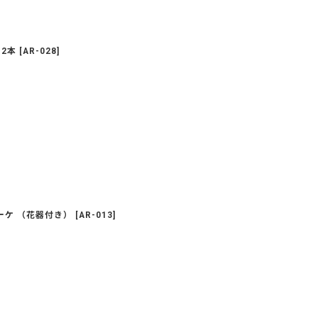
2本
[
AR-028
]
ーケ （花器付き）
[
AR-013
]