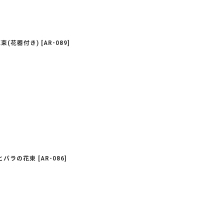
束(花器付き)
[
AR-089
]
とバラの花束
[
AR-086
]