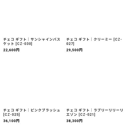
チェコ ギフト｜サンシャインバス
チェコ ギフト｜クリーミー
[
CZ-
ケット
[
CZ-030
]
027
]
22,600
円
29,500
円
チェコ ギフト｜ピンクブラッシュ
チェコ ギフト｜ラブリーリリーリ
[
CZ-025
]
エゾン
[
CZ-021
]
36,100
円
38,300
円