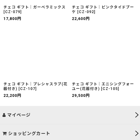
チェコ ギフト｜ガーベラミックス
チェコ ギフト｜ピンクタイドブー
[
CZ-079
]
ケ
[
CZ-092
]
17,800
円
22,600
円
チェコ ギフト｜プレシャスラブ(花
チェコ ギフト｜エニシングフォー
器付き)
[
CZ-107
]
ユー(花器付き)
[
CZ-105
]
22,200
円
29,500
円
マイページ
ショッピングカート