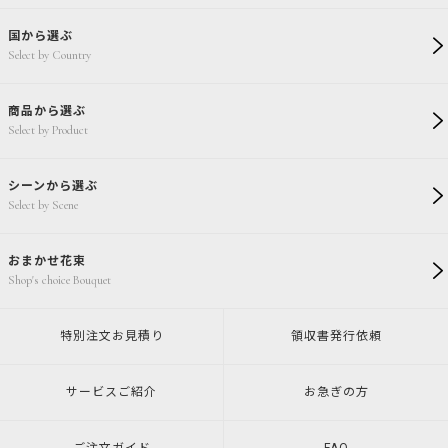
国から選ぶ
Select by Country
商品から選ぶ
Select by Product
シーンから選ぶ
Select by Scene
おまかせ花束
Shop's choice Bouquet
特別注文
お見積り
領収書発行
依頼
サービスご紹介
お急ぎの方