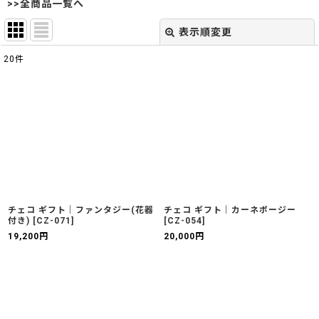
>>全商品一覧へ
表示順変更
閉じる
20
件
表示数
:
並び順
:
絞り込む
チェコ ギフト｜ファンタジー(花器
チェコ ギフト｜カーネポージー
付き)
[
CZ-071
]
[
CZ-054
]
19,200
円
20,000
円