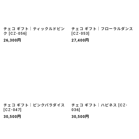
チェコ ギフト｜ティックルドピン
チェコ ギフト｜フローラルダンス
ク
[
CZ-056
]
[
CZ-053
]
26,300
円
27,400
円
チェコ ギフト｜ピンクパラダイス
チェコ ギフト｜ハピネス
[
CZ-
[
CZ-047
]
036
]
30,500
円
30,500
円