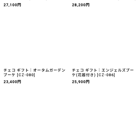
27,100
円
28,200
円
チェコ ギフト｜オータムガーデン
チェコ ギフト｜エンジェルズブー
ブーケ
[
CZ-080
]
ケ(花器付き)
[
CZ-086
]
23,400
円
25,900
円