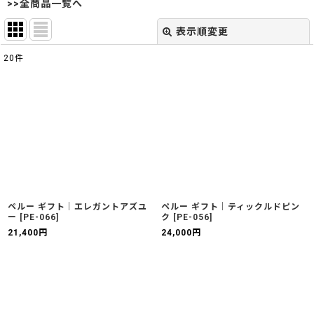
>>全商品一覧へ
表示順変更
閉じる
20
件
表示数
:
並び順
:
絞り込む
ペルー ギフト｜エレガントアズユ
ペルー ギフト｜ティックルドピン
ー
[
PE-066
]
ク
[
PE-056
]
21,400
円
24,000
円