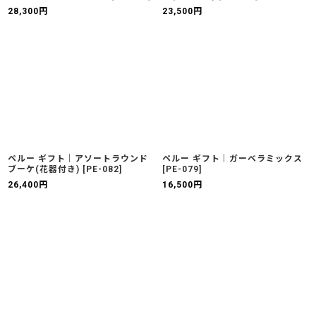
28,300
円
23,500
円
ペルー ギフト｜アソートラウンド
ペルー ギフト｜ガーベラミックス
ブーケ(花器付き)
[
PE-082
]
[
PE-079
]
26,400
円
16,500
円