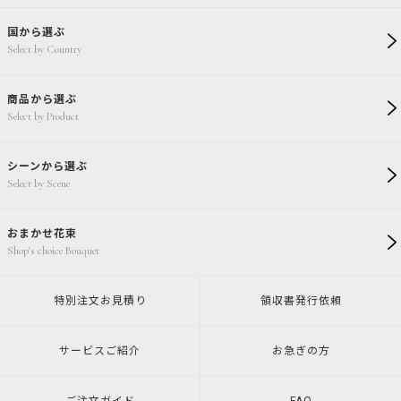
国から選ぶ
Select by Country
商品から選ぶ
Select by Product
シーンから選ぶ
Select by Scene
おまかせ花束
Shop's choice Bouquet
特別注文
お見積り
領収書発行
依頼
サービスご紹介
お急ぎの方